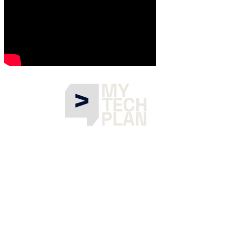
Què és Gen AI Summit EU?
El Gen AI Summit EU és el punt de trobada de referència per a la
comunitat d'IA Generativa a Europa