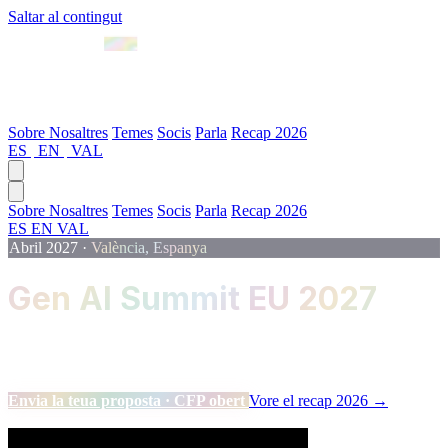
Saltar al contingut
Abril 2027 · València
Sobre Nosaltres
Temes
Socis
Parla
Recap 2026
ES
|
EN
|
VAL
Sobre Nosaltres
Temes
Socis
Parla
Recap 2026
ES
EN
VAL
Abril 2027
·
València, Espanya
Gen AI Summit EU 2027
L'esdeveniment de referència per a professionals de Data, Machine
Learning i Intel·ligència Artificial.
Envia la teua proposta · CFP obert
Vore el recap 2026 →
Scroll