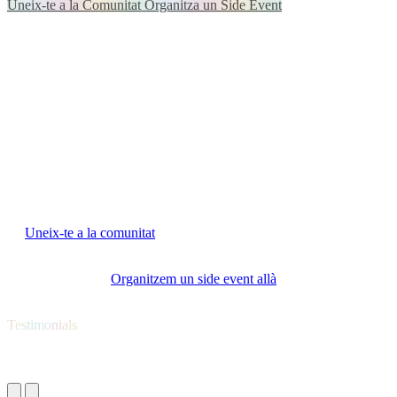
Uneix-te a la Comunitat
Organitza un Side Event
Som una comunitat en moviment
Gen AI Community és un espai hands-on
per a professionals que
treballen amb IA i que no sols volen debatre, sinó també provar,
compartir i aplicar.
Per a qui té més preguntes que respostes
i vol pensar en col·lectiu
i construir el futur de la humanitat
sobre una base de valors ètica i
orientada al bé comú.
T'interessa formar part de Gen AI Community?
→
Uneix-te a la comunitat
i participa en trobades, projectes i
converses que importen.
→ Tens un espai?
Organitzem un side event allà
i reunim la
comunitat.
Testimonials
Diuen sobre el Gen AI Summit EU