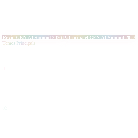
Durant dos dies, davant el Mediterrani, reunirem una vegada més
líders tecnològics i experts en innovació per explorar aplicacions
reals i l'impacte tangible de la Intel·ligència Artificial Generativa en
l'ecosistema empresarial europeu. Xerrades tècniques, debats sobre
ètica, governança, ciberseguretat i connexions estratègiques.
Reviu GEN AI Summit 2026
Patrocina el GEN AI Summit 2027
Temes Principals
Temàtiques
01
Agents Autònoms i Sistemes Operatius d'IA
Sistemes intel·ligents capaços de raonar, planificar i executar tasques
complexes de forma autònoma.
02
Infraestructura i Models de Pròxima Generació
Arquitectures d'inferència, models frontier, desplegament escalable i
optimització de maquinari per a IA.