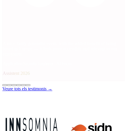
A nice, fairly generalist event, with the added benefit of being
based in Europe — it feels more accessible and relevant to our
ecosystem.
Application Security Engineer · AI Focus
Assistent 2026
Veure tots els testimonis →
Patrocinadors 2026
Patrocinadors Platí