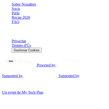
Sobre Nosaltres
Socis
Parla
Recap 2026
FAQ
Legal
Privacitat
Termes d'Ús
Gestionar Cookies
Powered by
Supported by
Supported by
© 2026 Gen AI Summit EU. Tots els drets reservats.
Un event de My Tech Plan
Consent Mode v2
Utilitzem cookies