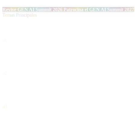
Revive GEN AI Summit 2026
Patrocina el GEN AI Summit 2027
Temas Principales
Temáticas
01
Agentes Autónomos y Sistemas Operativos de IA
Sistemas inteligentes capaces de razonar, planificar y ejecutar tareas
02
Infraestructura y Modelos de Próxima Generación
Arquitecturas de inferencia, modelos frontier, despliegue escalable y
03
Productización y Estrategia de Negocio en la Era de la IA
De la prueba de concepto al producto: monetización, go-to-market y v