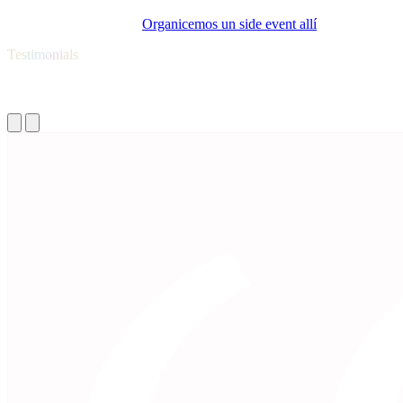
→ ¿Tienes un espacio?
Organicemos un side event allí
y reunamos a 
Testimonials
Dicen acerca del Gen AI Summit EU