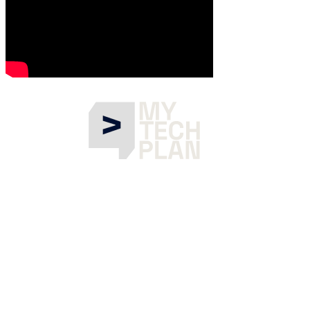
¿Qué es Gen AI Summit EU?
El Gen AI Summit EU es el encuentro de referencia para la comunid
Durante dos días, frente al Mediterráneo, reuniremos una vez más a líd
el ecosistema empresarial europeo. Charlas técnicas, debates sobre éti