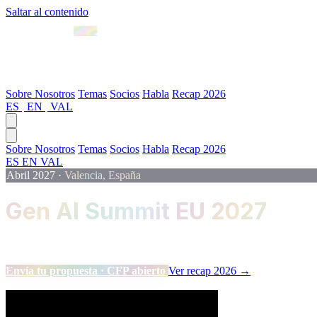
Saltar al contenido
Abril 2027 · Valencia
Sobre Nosotros
Temas
Socios
Habla
Recap 2026
ES
|
EN
|
VAL
Sobre Nosotros
Temas
Socios
Habla
Recap 2026
ES
EN
VAL
Abril 2027
·
Valencia, España
Gen AI Summit EU 2027
El evento de referencia para profesionales de Data, Machine Learning e
Envía tu propuesta · CFP abierto
Ver recap 2026 →
Scroll